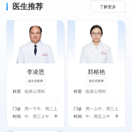
医生推荐
了解更多
专长：
精神科各类常见疾
病，尤其精神分裂
症、睡眠障碍、焦
李凌恩
郑榕艳
虑症、抑郁症的诊
疗及心理治疗。
副主任医师
副主任医师
科室
临床心理科
科室
临床心理科
门诊
周一下午、周二上
门诊
周一上午、周三上
+
+
时间
午、周三上午、周
时间
午、周五上午
五上午