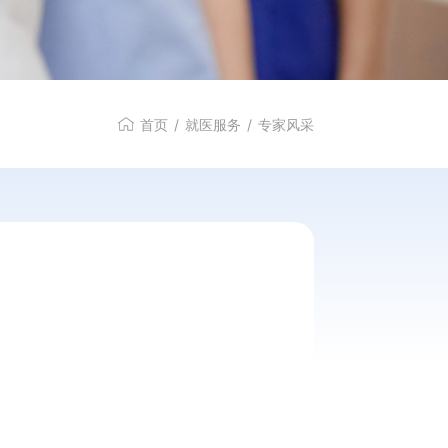
特色服务
首页
/
就医服务
/
专家风采