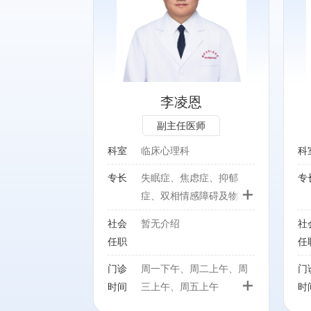
虑症、抑郁症、
精神科各类常见疾病，尤其
碍及物质依赖的
精神分裂症、睡眠障碍、焦
虑症、抑郁症的诊疗及心理
治疗。
李凌恩
副主任医师
科室
临床心理科
科
专长
失眠症、焦虑症、抑郁
专
+
症、双相情感障碍及物质
依赖的诊治
社会
暂无介绍
社
任职
任
门诊
周一下午、周二上午、周
门
+
时间
三上午、周五上午
时