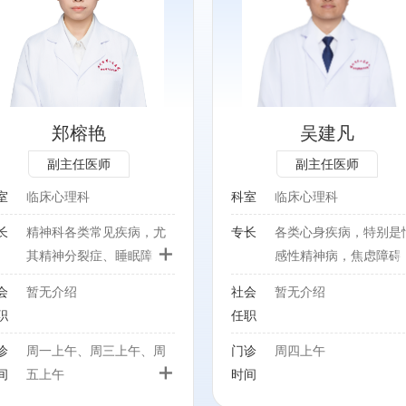
各类心身疾病，特别是情感
性精神病，焦虑障碍， 失
眠症，强迫症，进食障碍等
精神和心理疾病的诊治和认
知行为及辩证行为治疗
郑榕艳
吴建凡
副主任医师
副主任医师
室
临床心理科
科室
临床心理科
长
精神科各类常见疾病，尤
专长
各类心身疾病，特别是
+
其精神分裂症、睡眠障
感性精神病，焦虑障碍
碍、焦虑症、抑郁症的诊
失眠症，强迫症，进食
会
暂无介绍
社会
暂无介绍
疗及心理治疗。
碍等精神和心理疾病的
职
任职
治和认知行为及辩证行
治疗
诊
周一上午、周三上午、周
门诊
周四上午
+
间
五上午
时间