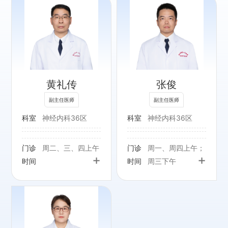
专长：
睡眠障碍、器质性
精神障碍、神经
痛、脑血管疾病、
黄礼传
张俊
帕金森病、癫痫、
痴呆等
副主任医师
副主任医师
科室
神经内科36区
科室
神经内科36区
门诊
周二、三、四上午
门诊
周一、周四上午；
+
+
时间
时间
周三下午