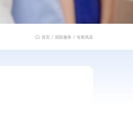
特色服务
首页
/
就医服务
/
专家风采