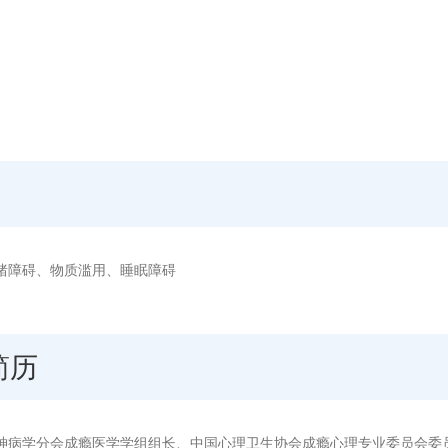
绪障碍、物质滥用、睡眠障碍
简历
神病学分会成瘾医学学组组长、中国心理卫生协会成瘾心理专业委员会委