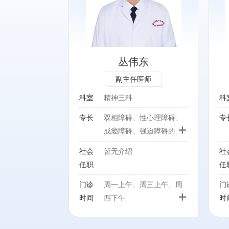
性心理障碍、成
精神分裂症、情绪障碍、物
迫障碍的心理干
质滥用、睡眠障碍
纳曲酮皮下埋置
丛伟东
副主任医师
科室
精神三科
科
专长
双相障碍、性心理障碍、
专
+
成瘾障碍、强迫障碍的心
理干预及DBS、纳曲酮皮
社会
暂无介绍
社
下埋置治疗
任职
任
门诊
周一上午、周三上午、周
门
+
时间
四下午
时