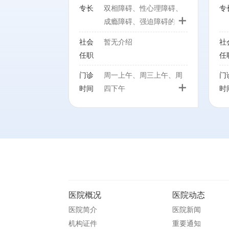
专长
双相障碍、性心理障碍、
专
+
成瘾障碍、强迫障碍的心
理干预及DBS、纳曲酮皮
社会
暂无介绍
社
下埋置治疗
任职
任
门诊
周一上午、周三上午、周
门
+
时间
四下午
时
医院概况
医院动态
医院简介
医院新闻
机构证件
重要通知