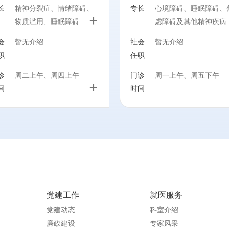
长
精神分裂症、情绪障碍、
专长
心境障碍、睡眠障碍、
+
物质滥用、睡眠障碍
虑障碍及其他精神疾病
会
暂无介绍
社会
暂无介绍
职
任职
诊
周二上午、周四上午
门诊
周一上午、周五下午
+
间
时间
党建工作
就医服务
党建动态
科室介绍
廉政建设
专家风采