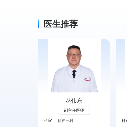
医生推荐
专长：
性心理障碍、成
精神分裂症、情绪障碍、物
迫障碍的心理干
质滥用、睡眠障碍
纳曲酮皮下埋置
丛伟东
副主任医师
科室
精神三科
科