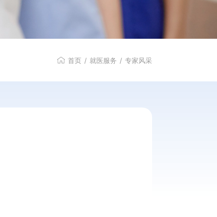
特色服务
首页
/
就医服务
/
专家风采