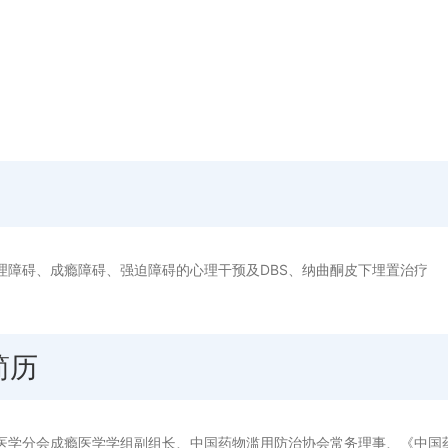
理障碍、成瘾障碍、强迫障碍的心理干预及DBS、纳曲酮皮下埋置治疗
简历
医学分会成瘾医学学组副组长、中国药物滥用防治协会常务理事、《中国